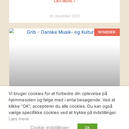
LÆS MERE »
18. december 2023
NYHEDER
Vi bruger cookies for at forbedre din oplevelse på
hjemmesiden og følge med i antal besøgende. Ved at
Evaluering af Grib
klikke “OK”, accepterer du alle cookies. Du kan også
Engagementet: Sådan styrker vi
vælge specifikke cookies ved at trykke på indstillinger.
børn og unges deltagelse i
Læs mere
kunstneriske aktiviteter
Cookie-indstillinger
OK