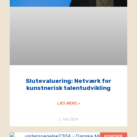
Slutevaluering: Netværk for
kunstnerisk talentudvikling
LÆS MERE »
1. maj 2024
NYHEDER