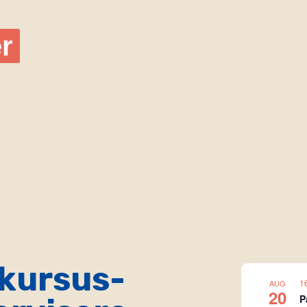
r
 kursus-
1
AUG
20
P