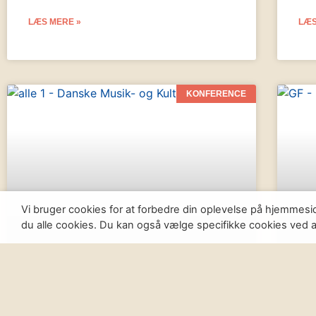
LÆS MERE »
LÆS
KONFERENCE
Vi bruger cookies for at forbedre din oplevelse på hjemmesi
du alle cookies. Du kan også vælge specifikke cookies ved at 
DMK Kulturkonference
Ti
2025: Vi glæder os til at se
ge