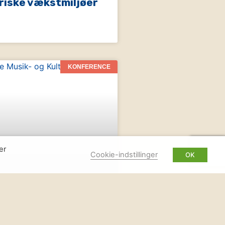
riske vækstmiljøer
KONFERENCE
er
Cookie-indstillinger
OK
turkonference
lmeldingen er åben