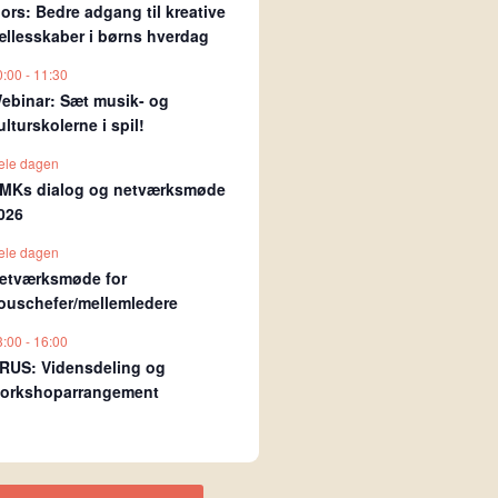
ors: Bedre adgang til kreative
ællesskaber i børns hverdag
0:00
-
11:30
ebinar: Sæt musik- og
ulturskolerne i spil!
ele dagen
MKs dialog og netværksmøde
026
ele dagen
etværksmøde for
ouschefer/mellemledere
3:00
-
16:00
RUS: Vidensdeling og
orkshoparrangement