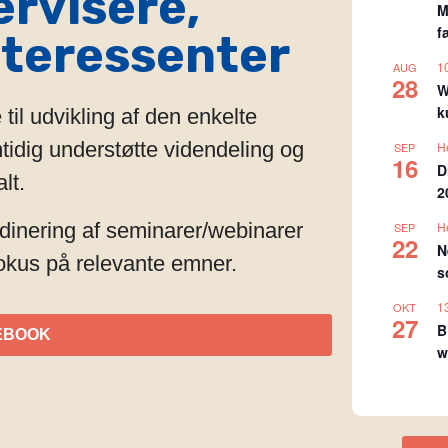
ervisere,
M
f
nteressenter
1
AUG
28
W
k
il udvikling af den enkelte
idig understøtte videndeling og
H
SEP
16
D
lt.
2
dinering af seminarer/webinarer
H
SEP
22
N
okus på relevante emner.
s
1
OKT
27
B
EBOOK
w