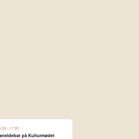
6:30
-
17:30
aneldebat på Kulturmødet