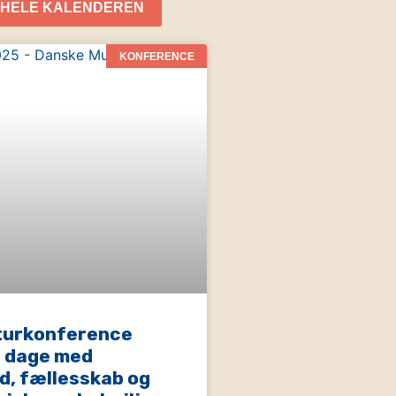
 HELE KALENDEREN
KONFERENCE
turkonference
o dage med
d, fællesskab og