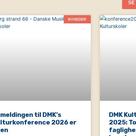
SE
NYHEDER
lmeldingen til DMK’s
DMK Kul
lturkonference 2026 er
2025: T
ben
faglighe