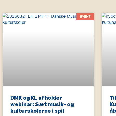
EVENT
DMK og KL afholder
Ti
webinar: Sæt musik- og
Ku
kulturskolerne i spil
å