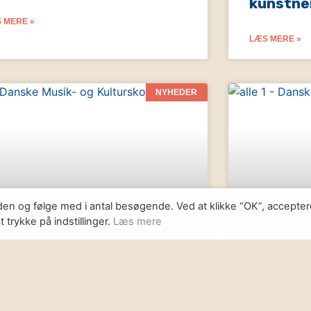
kunstne
 MERE »
LÆS MERE »
NYHEDER
den og følge med i antal besøgende. Ved at klikke “OK”, accepter
trykke på indstillinger.
Læs mere
lmeldingen til DMKs
DMK Kul
neralforsamling 2025 er
2025: Ti