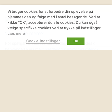
Vi bruger cookies for at forbedre din oplevelse på
hjemmesiden og følge med i antal besøgende. Ved at
klikke “OK”, accepterer du alle cookies. Du kan også
vælge specifikke cookies ved at trykke på indstillinger.
Vil du vide mere?
Læs mere
Cookie-indstillinger
OK
For spørgsmål vedrørende Pædagogikum, bedes du rette
henvendelse via mail:
paedagogikum@dmkskoler.dk