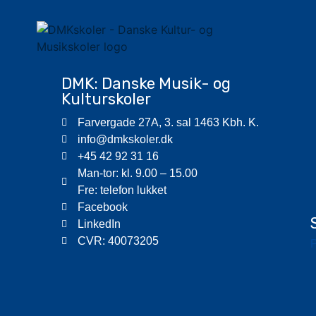
DMK: Danske Musik- og
Kulturskoler
Farvergade 27A, 3. sal 1463 Kbh. K.
info@dmkskoler.dk
+45 42 92 31 16
Man-tor: kl. 9.00 – 15.00
Fre: telefon lukket
Facebook
LinkedIn
CVR: 40073205
P