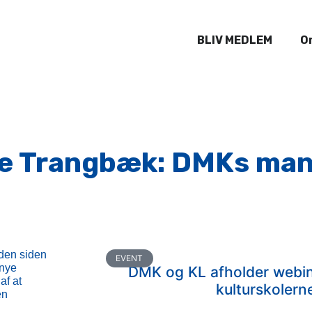
BLIV MEDLEM
O
e Trangbæk: DMKs man
tiden siden
EVENT
 nye
DMK og KL afholder webin
af at
kulturskolerne
en