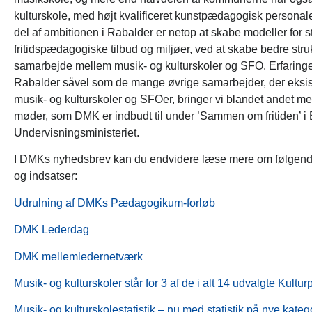
kulturskole, med højt kvalificeret kunstpædagogisk personale
del af ambitionen i Rabalder er netop at skabe modeller for 
fritidspædagogiske tilbud og miljøer, ved at skabe bedre struk
samarbejde mellem musik- og kulturskoler og SFO. Erfaringe
Rabalder såvel som de mange øvrige samarbejder, der eksis
musik- og kulturskoler og SFOer, bringer vi blandet andet me
møder, som DMK er indbudt til under ’Sammen om fritiden’ i
Undervisningsministeriet.
I DMKs nyhedsbrev kan du endvidere læse mere om følgende 
og indsatser:
Udrulning af DMKs Pædagogikum-forløb
DMK Lederdag
DMK mellemledernetværk
Musik- og kulturskoler står for 3 af de i alt 14 udvalgte Kultu
Musik- og kulturskolestatistik – nu med statistik på nye kateg