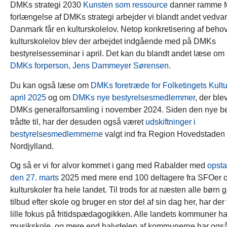
DMKs strategi 2030
Kunsten som ressource
danner ramme for
forlængelse af DMKs strategi arbejder vi blandt andet vedvar
Danmark får en kulturskolelov. Netop konkretisering af beho
kulturskolelov blev der arbejdet indgående med på DMKs
bestyrelsesseminar i april. Det kan du blandt andet læse om 
DMKs forperson, Jens Dammeyer Sørensen
.
Du kan også læse om
DMKs foretræde for Folketingets Kult
april 2025
og om
DMKs nye bestyrelsesmedlemmer
, der ble
DMKs generalforsamling i november 2024. Siden den nye be
trådte til, har der desuden også været
udskiftninger i
bestyrelsesmedlemmerne
valgt ind fra Region Hovedstaden
Nordjylland.
Og så er vi for alvor kommet i gang med Rabalder med
opsta
den 27. marts
2025 med mere end 100 deltagere fra SFOer o
kulturskoler fra hele landet. Til trods for at næsten alle børn 
tilbud efter skole og bruger en stor del af sin dag her, har der 
lille fokus på fritidspædagogikken. Alle landets kommuner ha
musikskole, og mere end halvdelen af kommunerne har ogs