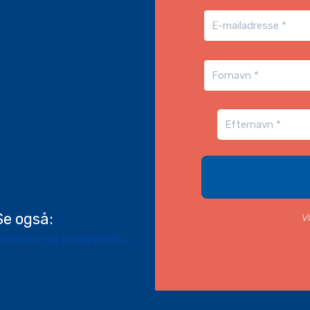
Se også:
V
rivatlivs- og cookiepolitik...