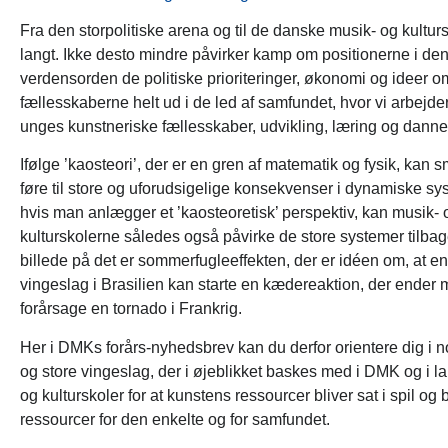
Fra den storpolitiske arena og til de danske musik- og kulturs
langt. Ikke desto mindre påvirker kamp om positionerne i de
verdensorden de politiske prioriteringer, økonomi og ideer o
fællesskaberne helt ud i de led af samfundet, hvor vi arbejd
unges kunstneriske fællesskaber, udvikling, læring og danne
Ifølge ’kaosteori’, der er en gren af matematik og fysik, kan
føre til store og uforudsigelige konsekvenser i dynamiske sy
hvis man anlægger et ’kaosteoretisk’ perspektiv, kan musik- 
kulturskolerne således også påvirke de store systemer tilbag
billede på det er sommerfugleeffekten, der er idéen om, at 
vingeslag i Brasilien kan starte en kædereaktion, der ender 
forårsage en tornado i Frankrig.
Her i DMKs forårs-nyhedsbrev kan du derfor orientere dig i 
og store vingeslag, der i øjeblikket baskes med i DMK og i l
og kulturskoler for at kunstens ressourcer bliver sat i spil og b
ressourcer for den enkelte og for samfundet.