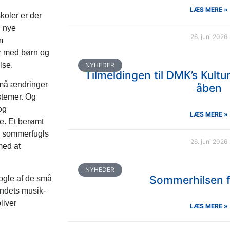
LÆS MERE »
koler er der
n nye
26. juni 2026
m
er med børn og
lse.
NYHEDER
Tilmeldingen til DMK’s Kult
 små ændringer
åben
stemer. Og
og
LÆS MERE »
e. Et berømt
en sommerfugls
26. juni 2026
med at
NYHEDER
Sommerhilsen 
nogle af de små
andets musik-
liver
LÆS MERE »