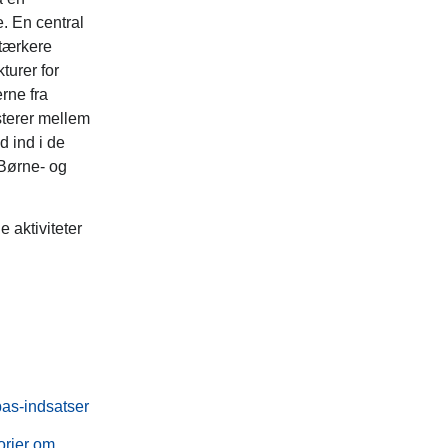
. En central
stærkere
turer for
rne fra
terer mellem
d ind i de
 Børne- og
aktiviteter
rpas-indsatser
orier om