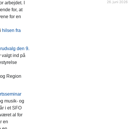
26. juni 2026
 arbejdet. I
ende for, at
vene for en
i
hilsen fra
urudvalg den 9.
v valgt ind på
styrelse
 og Region
rtsseminar
g musik- og
går i et SFO
været al for
r en
å en