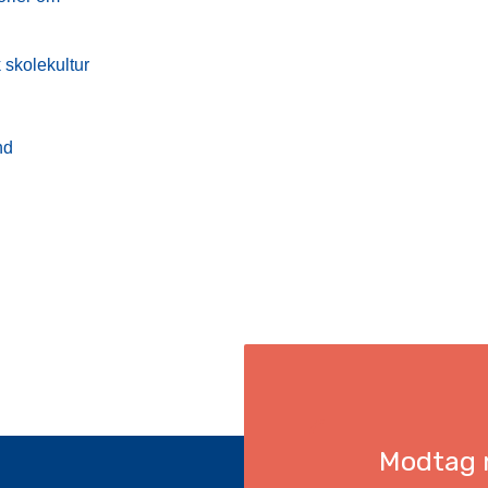
skolekultur
nd
Modtag n