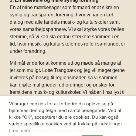
3. En stærkere og mere synlig forening
En af mine mærkesager som formand er at sikre en
synlig og transparent forening, hvor vi har en tæt
dialog med alle landets musik- og kulturskoler samt
vores samarbejdspartnere. Vi skal styrke vores fælles
stemme, så vi kan stå endnu stærkere sammen i en
tid, hvor musik- og kulturskolernes rolle i samfundet er
under forandring.
Mit mål er derfor at komme ud og møde så mange af
jer som muligt. Lotte Trangbæk og jeg vil meget gerne
inviteres på besøg til regionsmøder, så vi sammen
kan drøfte muligheder, udfordringer og ønsker for
fremtidens musik- og kulturskoler. Vi håber, I har lyst til
at tage imod os – lad os finde en passende dato.
Vi bruger cookies for at forbedre din oplevelse på
hjemmesiden og følge med i antal besøgende. Ved at
Endnu engang tak for jeres store engagement. Jeg ser
klikke “OK”, accepterer du alle cookies. Du kan også
frem til vores fortsatte samarbejde!
vælge specifikke cookies ved at trykke på indstillinger.
Jens Dammeyer Sørensen
, forperson, DMK
Læs mere