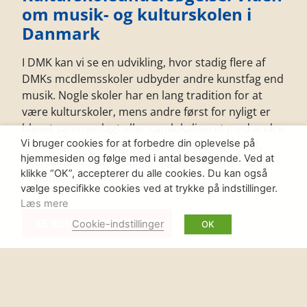
om musik- og kulturskolen i
Danmark
I DMK kan vi se en udvikling, hvor stadig flere af
DMKs mcdlemsskoler udbyder andre kunstfag end
musik. Nogle skoler har en lang tradition for at
være kulturskoler, mens andre først for nyligt er
blevet sammenlagt eller samlokaliseret med andre
kunstfag/kunstskoler. Vi har derfor undersøgt,
Vi bruger cookies for at forbedre din oplevelse på
hjemmesiden og følge med i antal besøgende. Ved at
hvordan landskabet tager sig ud i alle landets fem
klikke “OK”, accepterer du alle cookies. Du kan også
regioner.
vælge specifikke cookies ved at trykke på indstillinger.
Læs mere
SE RESULTATERNE HER
Cookie-indstillinger
OK