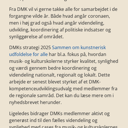
Fra DMK vil vi gerne takke alle for samarbejdet i de
forgangne vilde år. Både hvad angår coronaen,
men i høj grad også hvad angår videndeling,
udvikling, koordinering af politiske indsatser og
synliggørelse af området.
DMKs strategi 2025
Sammen om kunstnerisk
udfoldelse for alle
har bl.a. fokus på, hvordan
musik- og kulturskolerne styrker kvalitet, synlighed
og værdi gennem bedre koordinering og
videndeling nationalt, regionalt og lokalt. Dette
arbejde er senest blevet styrket af et DMK-
kompetenceudviklingsudvalg med medlemmer fra
de regionale samråd. Det kan du læse mere om i
nyhedsbrevet herunder.
Ligeledes bidrager DMKs medlemmer aktivt og
generøst ind til den fælles videndeling og
synlighed med cases fra musik- og kulturskolernes