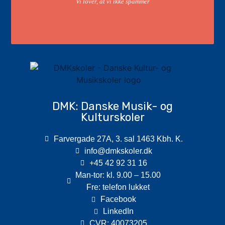
Vi lover, at vi ikke spammer
DMK: Danske Musik- og
Kulturskoler
Farvergade 27A, 3. sal 1463 Kbh. K.
info@dmkskoler.dk
+45 42 92 31 16
Man-tor: kl. 9.00 – 15.00
Fre: telefon lukket
Facebook
LinkedIn
CVR: 40073205