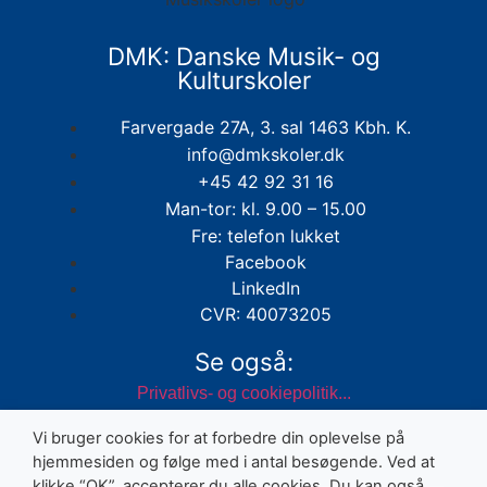
DMK: Danske Musik- og
Kulturskoler
Farvergade 27A, 3. sal 1463 Kbh. K.
info@dmkskoler.dk
+45 42 92 31 16
Man-tor: kl. 9.00 – 15.00
Fre: telefon lukket
Facebook
LinkedIn
CVR: 40073205
Se også:
Privatlivs- og cookiepolitik...
Vi bruger cookies for at forbedre din oplevelse på
hjemmesiden og følge med i antal besøgende. Ved at
klikke “OK”, accepterer du alle cookies. Du kan også