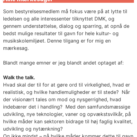
Som bestyrelsesmedlem må fokus være på at lytte til
ledelsen og alle interessenter tilknyttet DMK, og
gennem understøttelse, dialog og sparring, at opnå de
bedst mulige resultater til gavn for hele kultur- og
musikskolemiljøet. Denne tilgang er for mig en
mærkesag.
Blandt mange emner er jeg blandt andet optaget af:
Walk the talk.
Hvad skal der til for at gøre ord til virkelighed, hvad er
realistisk, og hvilke handlemuligheder er til stede? Når
der visionært tales om mod og nysgerrighed, hvad
indebærer det i handling? Med den samfundsmæssige
udvikling, nye teknologier, vaner og opvækstsvilkår, på
hvilke måder kan sektoren bidrage til høj faglig kvalitet,
udvikling og nytænkning?
Og ikke mindst – på hvilke måder kommer dette til gavn