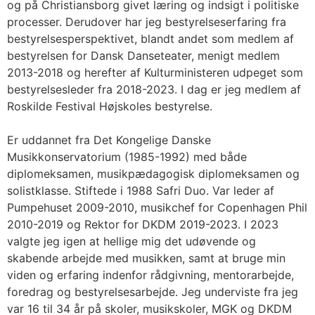
og på Christiansborg givet læring og indsigt i politiske
processer. Derudover har jeg bestyrelseserfaring fra
bestyrelsesperspektivet, blandt andet som medlem af
bestyrelsen for Dansk Danseteater, menigt medlem
2013-2018 og herefter af Kulturministeren udpeget som
bestyrelsesleder fra 2018-2023. I dag er jeg medlem af
Roskilde Festival Højskoles bestyrelse.
Er uddannet fra Det Kongelige Danske
Musikkonservatorium (1985-1992) med både
diplomeksamen, musikpædagogisk diplomeksamen og
solistklasse. Stiftede i 1988 Safri Duo. Var leder af
Pumpehuset 2009-2010, musikchef for Copenhagen Phil
2010-2019 og Rektor for DKDM 2019-2023. I 2023
valgte jeg igen at hellige mig det udøvende og
skabende arbejde med musikken, samt at bruge min
viden og erfaring indenfor rådgivning, mentorarbejde,
foredrag og bestyrelsesarbejde. Jeg underviste fra jeg
var 16 til 34 år på skoler, musikskoler, MGK og DKDM