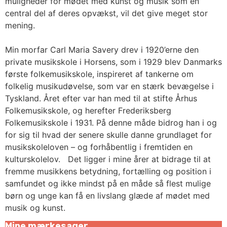
muligheder for mødet med kunst og musik som en
central del af deres opvækst, vil det give meget stor
mening.
Min morfar Carl Maria Savery drev i 1920’erne den
private musikskole i Horsens, som i 1929 blev Danmarks
første folkemusikskole, inspireret af tankerne om
folkelig musikudøvelse, som var en stærk bevægelse i
Tyskland. Året efter var han med til at stifte Århus
Folkemusikskole, og herefter Frederiksberg
Folkemusikskole i 1931. På denne måde bidrog han i og
for sig til hvad der senere skulle danne grundlaget for
musikskoleloven – og forhåbentlig i fremtiden en
kulturskolelov. Det ligger i mine årer at bidrage til at
fremme musikkens betydning, fortælling og position i
samfundet og ikke mindst på en måde så flest mulige
børn og unge kan få en livslang glæde af mødet med
musik og kunst.
Mine mærkesager