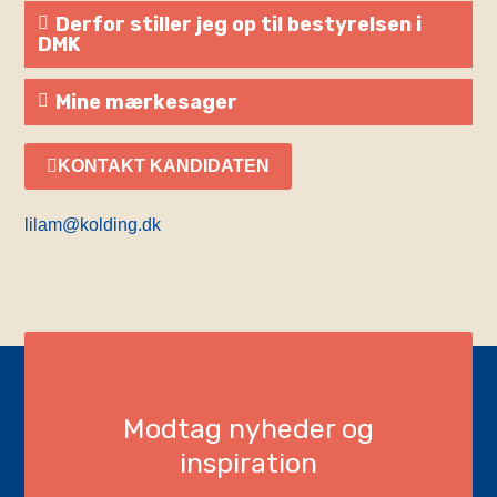
Derfor stiller jeg op til bestyrelsen i
DMK
Mine mærkesager
KONTAKT KANDIDATEN
lilam@kolding.dk
Modtag nyheder og
inspiration