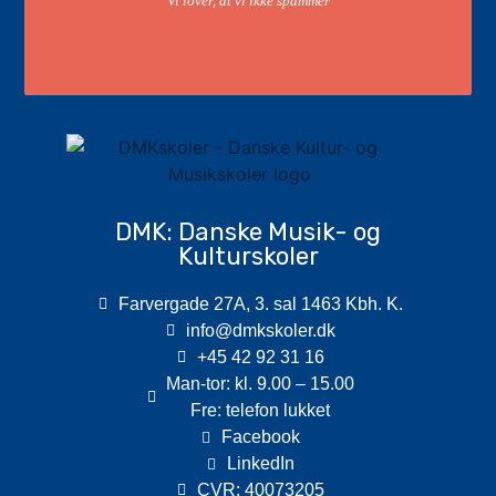
Vi lover, at vi ikke spammer
DMK: Danske Musik- og
Kulturskoler
Farvergade 27A, 3. sal 1463 Kbh. K.
info@dmkskoler.dk
+45 42 92 31 16
Man-tor: kl. 9.00 – 15.00
Fre: telefon lukket
Facebook
LinkedIn
CVR: 40073205