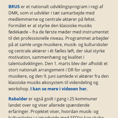
BRUS
er et nationalt udviklingsprogram i regi af
DMK, som vi udvikler i tæt samarbejde med
medlemmerne og centrale aktører på feltet.
Formålet er at styrke den klassiske musiks
fødekæde – fra de første møder med instrumentet
til det professionelle niveau. Programmet arbejder
på at samle unge musikere, musik- og kulturskoler
og centrale aktører i ét fælles løft, der skal styrke
motivation, sammenhæng og kvalitet i
talentudviklingen. Den 1. marts blev der afholdt et
stort nationalt arrangement i DR for unge
musikere, og den 9. juni samlede vi aktører fra den
klassiske musiks økosystem til videndeling og
workshop.
I kan se mere i videoen her.
Rabalder
er også godt i gang i 25 kommuner
landet over og viser allerede spændende
erfaringer. Projektet viser, hvordan musik- og
kulturskoler i samarbejde med SFO’er kan skabe