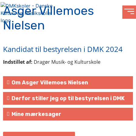
Asger Villemoes
Nielsen
Kandidat til bestyrelsen i DMK 2024
Indstillet af:
Dragør Musik- og Kulturskole
Om Asger Villemoes Nielsen
Derfor stiller jeg op til bestyrelsen i DMK
Mine mærkesager