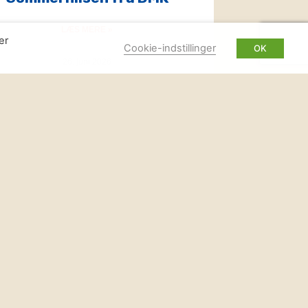
LÆS MERE »
er
Cookie-indstillinger
OK
26. juni 2026
yheder og inspiration