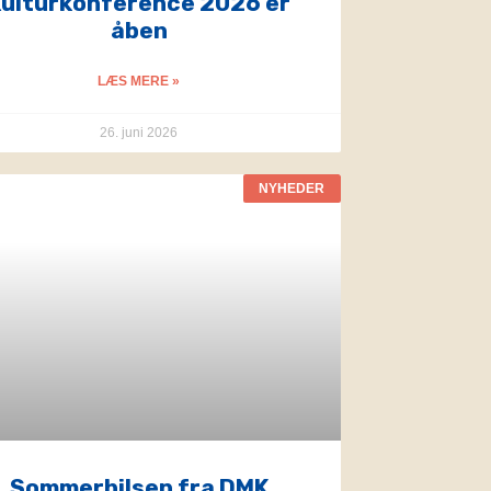
ulturkonference 2026 er
åben
LÆS MERE »
26. juni 2026
NYHEDER
Sommerhilsen fra DMK