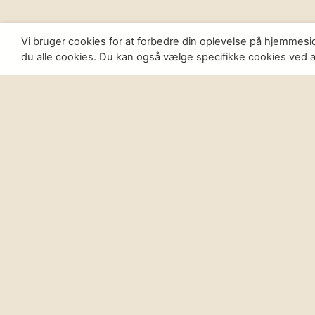
Vi bruger cookies for at forbedre din oplevelse på hjemmesi
du alle cookies. Du kan også vælge specifikke cookies ved at 
DMK: Danske Musik- og
Kulturskoler