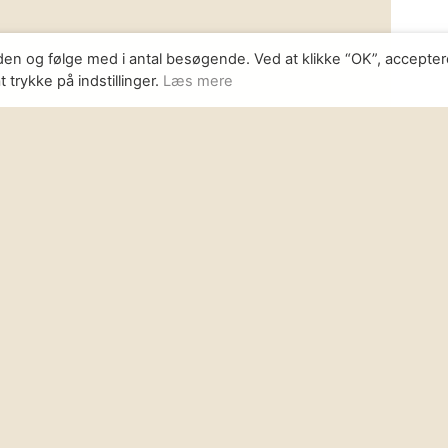
den og følge med i antal besøgende. Ved at klikke “OK”, accepter
trykke på indstillinger.
Læs mere
Modtag n