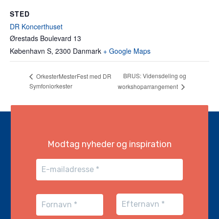
STED
DR Koncerthuset
Ørestads Boulevard 13
København S
,
2300
Danmark
+ Google Maps
BRUS: Vidensdeling og
OrkesterMesterFest med DR
Symfoniorkester
workshoparrangement
Modtag nyheder og inspiration