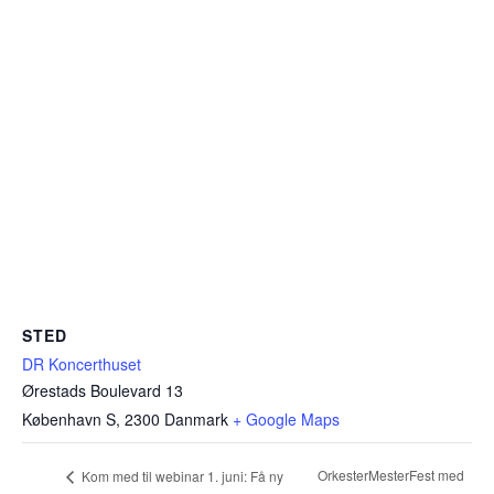
STED
DR Koncerthuset
Ørestads Boulevard 13
København S
,
2300
Danmark
+ Google Maps
OrkesterMesterFest med
Kom med til webinar 1. juni: Få ny