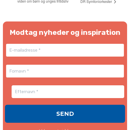
viden om børn og unges fritidsliv
DR Symfoniorkester
Modtag nyheder og inspiration